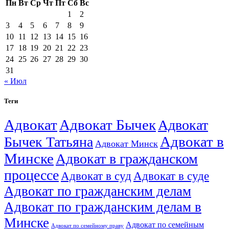
Пн
Вт
Ср
Чт
Пт
Сб
Вс
1
2
3
4
5
6
7
8
9
10
11
12
13
14
15
16
17
18
19
20
21
22
23
24
25
26
27
28
29
30
31
« Июл
Теги
Адвокат
Адвокат Бычек
Адвокат
Адвокат в
Бычек Татьяна
Адвокат Минск
Минске
Адвокат в гражданском
процессе
Адвокат в суд
Адвокат в суде
Адвокат по гражданским делам
Адвокат по гражданским делам в
Минске
Адвокат по семейным
Адвокат по семейному праву