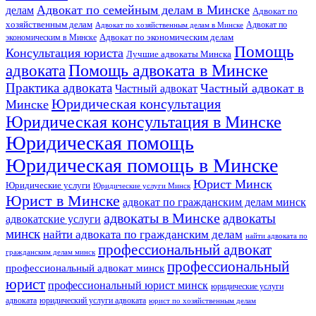
Адвокат по семейным делам в Минске
делам
Адвокат по
хозяйственным делам
Адвокат по хозяйственным делам в Минске
Адвокат по
Адвокат по экономическим делам
экономическим в Минске
Помощь
Консультация юриста
Лучшие адвокаты Минска
Помощь адвоката в Минске
адвоката
Практика адвоката
Частный адвокат в
Частный адвокат
Юридическая консультация
Минске
Юридическая консультация в Минске
Юридическая помощь
Юридическая помощь в Минске
Юрист Минск
Юридические услуги
Юридические услуги Минск
Юрист в Минске
адвокат по гражданским делам минск
адвокаты в Минске
адвокаты
адвокатские услуги
минск
найти адвоката по гражданским делам
найти адвоката по
профессиональный адвокат
гражданским делам минск
профессиональный
профессиональный адвокат минск
юрист
профессиональный юрист минск
юридические услуги
юридический услуги адвоката
адвоката
юрист по хозяйственным делам